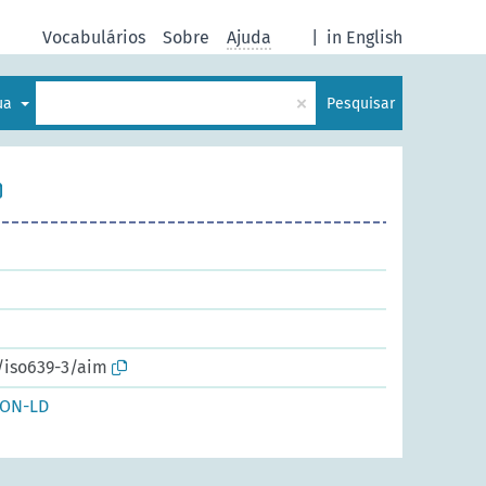
Vocabulários
Sobre
Ajuda
|
in English
×
gua
Pesquisar
d/iso639-3/aim
SON-LD