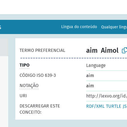
s
Língua do conteúdo
Qualquer lín
aim
Aimol
TERMO PREFERENCIAL
TIPO
Language
CÓDIGO ISO 639-3
aim
NOTAÇÃO
aim
URI
http://lexvo.org/i
DESCARREGAR ESTE
RDF/XML
TURTLE
J
CONCEITO: