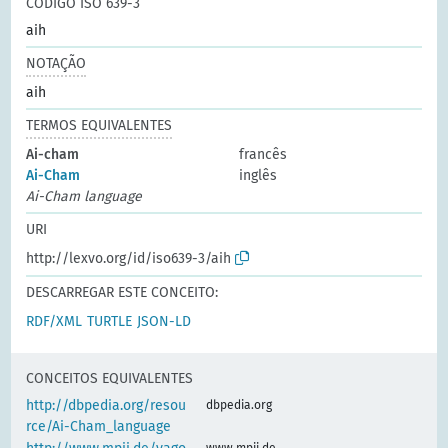
CÓDIGO ISO 639-3
aih
NOTAÇÃO
aih
TERMOS EQUIVALENTES
Ai-cham
francês
Ai-Cham
inglês
Ai-Cham language
URI
http://lexvo.org/id/iso639-3/aih
DESCARREGAR ESTE CONCEITO:
RDF/XML
TURTLE
JSON-LD
CONCEITOS EQUIVALENTES
http://dbpedia.org/resou
dbpedia.org
rce/Ai-Cham_language
www.mpii.de