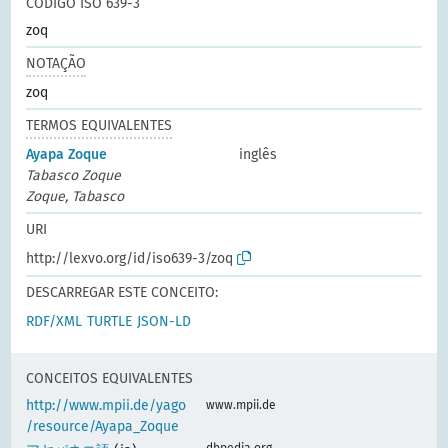
CÓDIGO ISO 639-3
zoq
NOTAÇÃO
zoq
TERMOS EQUIVALENTES
Ayapa Zoque
inglês
Tabasco Zoque
Zoque, Tabasco
URI
http://lexvo.org/id/iso639-3/zoq
DESCARREGAR ESTE CONCEITO:
RDF/XML
TURTLE
JSON-LD
CONCEITOS EQUIVALENTES
http://www.mpii.de/yago
www.mpii.de
/resource/Ayapa_Zoque
dbpedia.org