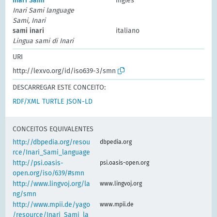
Inari Sami
inglês
Inari Sami language
Sami, Inari
sami inari
italiano
Lingua sami di Inari
URI
http://lexvo.org/id/iso639-3/smn
DESCARREGAR ESTE CONCEITO:
RDF/XML
TURTLE
JSON-LD
CONCEITOS EQUIVALENTES
http://dbpedia.org/resou
dbpedia.org
rce/Inari_Sami_language
http://psi.oasis-
psi.oasis-open.org
open.org/iso/639/#smn
http://www.lingvoj.org/la
www.lingvoj.org
ng/smn
http://www.mpii.de/yago
www.mpii.de
/resource/Inari_Sami_la