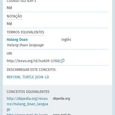
CÓDIGO ISO 639-3
hld
NOTAÇÃO
hld
TERMOS EQUIVALENTES
Halang Doan
inglês
Halang Doan language
URI
http://lexvo.org/id/iso639-3/hld
DESCARREGAR ESTE CONCEITO:
RDF/XML
TURTLE
JSON-LD
CONCEITOS EQUIVALENTES
http://dbpedia.org/resou
dbpedia.org
rce/Halang_Doan_langua
ge
www.mpii.de