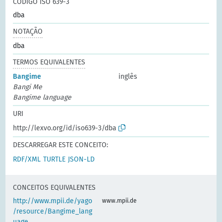
CÓDIGO ISO 639-3
dba
NOTAÇÃO
dba
TERMOS EQUIVALENTES
Bangime
inglês
Bangi Me
Bangime language
URI
http://lexvo.org/id/iso639-3/dba
DESCARREGAR ESTE CONCEITO:
RDF/XML
TURTLE
JSON-LD
CONCEITOS EQUIVALENTES
http://www.mpii.de/yago
www.mpii.de
/resource/Bangime_lang
uage