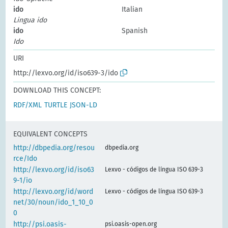
ido
Italian
Lingua ido
ido
Spanish
Ido
URI
http://lexvo.org/id/iso639-3/ido
DOWNLOAD THIS CONCEPT:
RDF/XML
TURTLE
JSON-LD
EQUIVALENT CONCEPTS
http://dbpedia.org/resou
dbpedia.org
rce/Ido
http://lexvo.org/id/iso63
Lexvo - códigos de língua ISO 639-3
9-1/io
http://lexvo.org/id/word
Lexvo - códigos de língua ISO 639-3
net/30/noun/ido_1_10_0
0
http://psi.oasis-
psi.oasis-open.org