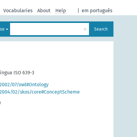
Vocabularies
About
Help
|
em português
×
ese
Search
língua ISO 639-3
2002/07/owl#Ontology
/2004/02/skos/core#ConceptScheme
/