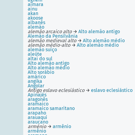
aimara
ainu
akan
akoose
albanês
alemão
alemão arcaico alto
→
Alto alemão antigo
Alemão da Pensilvânia
alemão medieval alto
→
Alto alemão médio
alemão médio-alto
→
Alto alemão médio
alemão suíço
aleúte
altai do sul
Alto alemão antigo
Alto alemão médio
Alto sorábio
amárico
angika
Angolar
Antigo eslavo eclesiástico
→
eslavo eclesiástico
Apinajés
aragonês
aramaico
aramaico samaritano
arapaho
arauaqui
araucano
arménio
→
armênio
armênio