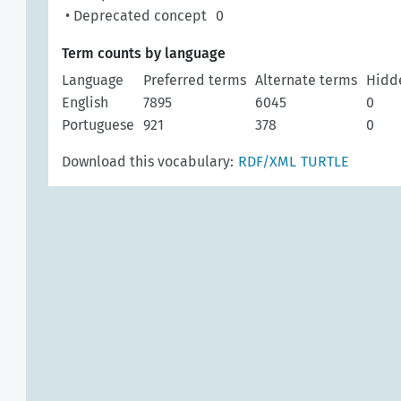
• Deprecated concept
0
Term counts by language
Language
Preferred terms
Alternate terms
Hidd
English
7895
6045
0
Portuguese
921
378
0
Download this vocabulary:
RDF/XML
TURTLE