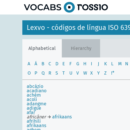
Lexvo - códigos de língua ISO 63
Alphabetical
Hierarchy
A
Á
B
C
D
E
F
G
H
I
J
K
L
M
N
O
P
Q
R
S
T
U
V
W
X
Y
Z
!*
abcázio
acadiano
achém
acoli
adangme
adigue
afar
africâner
→
afrikaans
afrihili
afrikaans
aghem