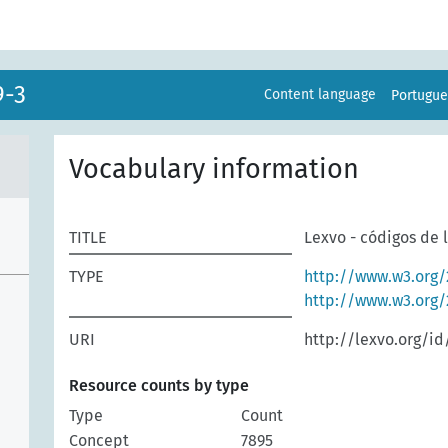
9-3
Content language
Portugu
Vocabulary information
TITLE
Lexvo - códigos de 
TYPE
http://www.w3.org/
http://www.w3.org
URI
http://lexvo.org/id
Resource counts by type
Type
Count
Concept
7895