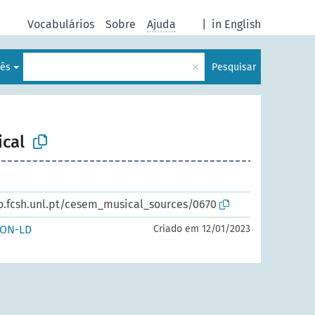
Vocabulários
Sobre
Ajuda
|
in English
×
uês
Pesquisar
ical
io.fcsh.unl.pt/cesem_musical_sources/0670
SON-LD
Criado em 12/01/2023