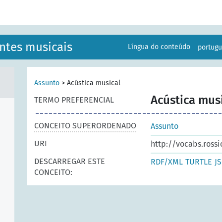
ntes musicais
Língua do conteúdo
portug
Assunto
>
Acústica musical
Acústica mus
TERMO PREFERENCIAL
CONCEITO SUPERORDENADO
Assunto
URI
http://vocabs.ross
DESCARREGAR ESTE
RDF/XML
TURTLE
J
CONCEITO: