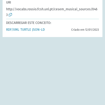
URI
http://vocabs.rossio.fcsh.unl.pt/cesem_musical_sources/046
3
DESCARREGAR ESTE CONCEITO:
RDF/XML
TURTLE
JSON-LD
Criado em 12/01/2023