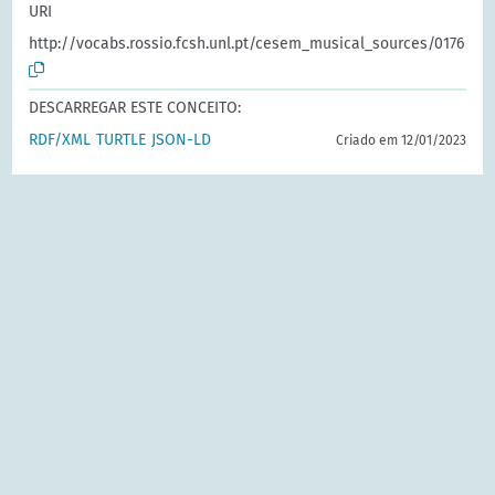
URI
http://vocabs.rossio.fcsh.unl.pt/cesem_musical_sources/0176
DESCARREGAR ESTE CONCEITO:
RDF/XML
TURTLE
JSON-LD
Criado em 12/01/2023