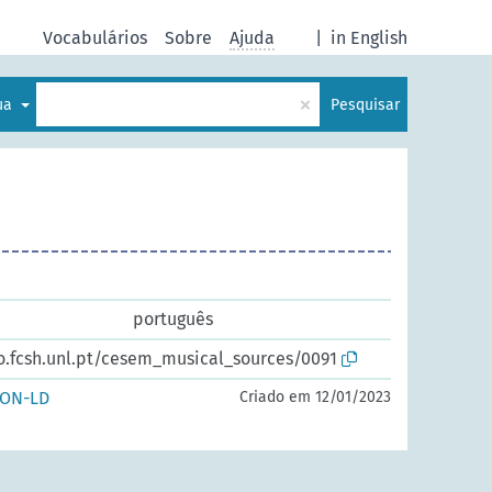
Vocabulários
Sobre
Ajuda
|
in English
×
gua
Pesquisar
português
io.fcsh.unl.pt/cesem_musical_sources/0091
SON-LD
Criado em 12/01/2023