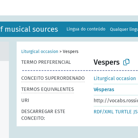
f musical sources
Língua do conteúdo
Qualquer lín
Liturgical occasion
>
Vespers
Vespers
TERMO PREFERENCIAL
CONCEITO SUPERORDENADO
Liturgical occasion
TERMOS EQUIVALENTES
Vésperas
URI
http://vocabs.ross
DESCARREGAR ESTE
RDF/XML
TURTLE
J
CONCEITO: