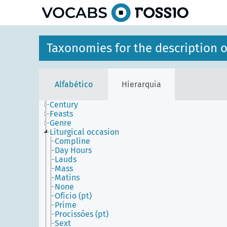
principal
Taxonomies for the description o
Alfabético
Hierarquia
Century
Feasts
Genre
Liturgical occasion
Compline
Day Hours
Lauds
Mass
Matins
None
Ofício (pt)
Prime
Procissões (pt)
Sext