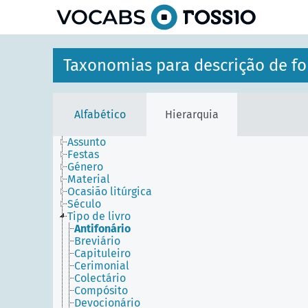
principal
Taxonomias para descrição de fo
Alfabético
Hierarquia
Assunto
Festas
Género
Material
Ocasião litúrgica
Século
Tipo de livro
Antifonário
Breviário
Capituleiro
Cerimonial
Colectário
Compósito
Devocionário