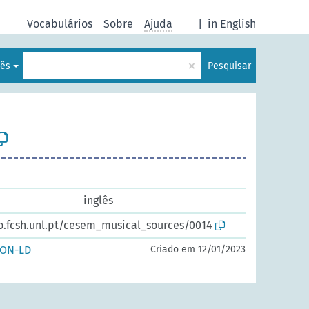
Vocabulários
Sobre
Ajuda
|
in English
×
uês
Pesquisar
inglês
io.fcsh.unl.pt/cesem_musical_sources/0014
SON-LD
Criado em 12/01/2023