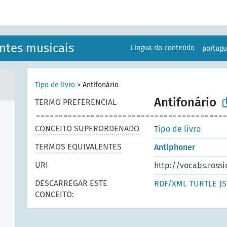
ntes musicais
Língua do conteúdo
portug
Tipo de livro
>
Antifonário
Antifonário
TERMO PREFERENCIAL
CONCEITO SUPERORDENADO
Tipo de livro
TERMOS EQUIVALENTES
Antiphoner
URI
http://vocabs.ross
DESCARREGAR ESTE
RDF/XML
TURTLE
J
CONCEITO: