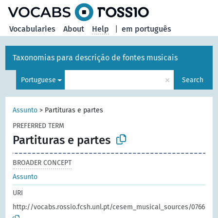
Vocabularies
About
Help
|
em português
Taxonomias para descrição de fontes musicais
×
Portuguese
Search
Assunto
>
Partituras e partes
PREFERRED TERM
Partituras e partes
BROADER CONCEPT
Assunto
URI
http://vocabs.rossio.fcsh.unl.pt/cesem_musical_sources/0766