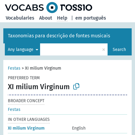
Vocabularies
About
Help
|
em português
Taxonomias para descrição de fontes musicais
×
Any language
Search
Festas
>
XI milium Virginum
PREFERRED TERM
XI milium Virginum
BROADER CONCEPT
Festas
IN OTHER LANGUAGES
XI milium Virginum
English