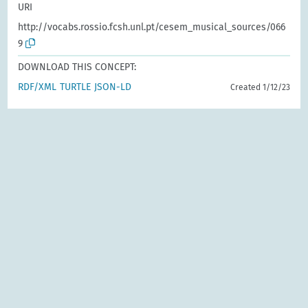
URI
http://vocabs.rossio.fcsh.unl.pt/cesem_musical_sources/066
9
DOWNLOAD THIS CONCEPT:
RDF/XML
TURTLE
JSON-LD
Created 1/12/23