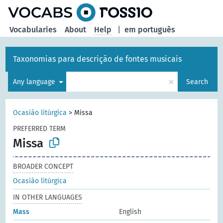
Vocabularies
About
Help
|
em português
Taxonomias para descrição de fontes musicais
×
Any language
Search
Ocasião litúrgica
>
Missa
PREFERRED TERM
Missa
BROADER CONCEPT
Ocasião litúrgica
IN OTHER LANGUAGES
Mass
English