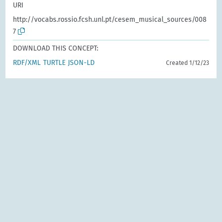
URI
http://vocabs.rossio.fcsh.unl.pt/cesem_musical_sources/008
7
DOWNLOAD THIS CONCEPT:
RDF/XML
TURTLE
JSON-LD
Created 1/12/23