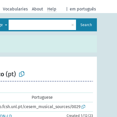
Vocabularies
About
Help
|
em português
×
age
Search
co
(pt)
Portuguese
io.fcsh.unl.pt/cesem_musical_sources/0029
SON-LD
Created 1/12/23