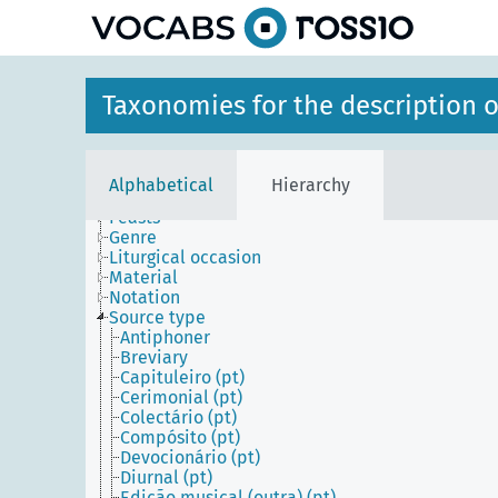
Taxonomies for the description o
Alphabetical
Hierarchy
Century
Feasts
Genre
Liturgical occasion
Material
Notation
Source type
Antiphoner
Breviary
Capituleiro (pt)
Cerimonial (pt)
Colectário (pt)
Compósito (pt)
Devocionário (pt)
Diurnal (pt)
Edição musical (outra) (pt)