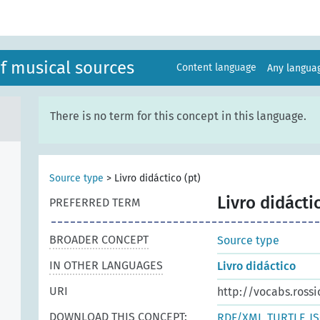
f musical sources
Content language
Any langu
There is no term for this concept in this language.
Source type
>
Livro didáctico (pt)
Livro didácti
PREFERRED TERM
BROADER CONCEPT
Source type
IN OTHER LANGUAGES
Livro didáctico
URI
http://vocabs.ross
DOWNLOAD THIS CONCEPT:
RDF/XML
TURTLE
J