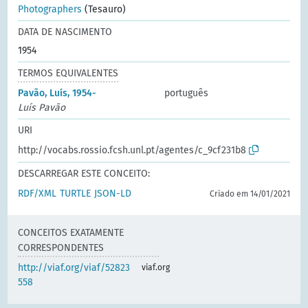
Photographers
(Tesauro)
DATA DE NASCIMENTO
1954
TERMOS EQUIVALENTES
Pavão, Luís, 1954-
português
Luís Pavão
URI
http://vocabs.rossio.fcsh.unl.pt/agentes/c_9cf231b8
DESCARREGAR ESTE CONCEITO:
RDF/XML
TURTLE
JSON-LD
Criado em 14/01/2021
CONCEITOS EXATAMENTE
CORRESPONDENTES
http://viaf.org/viaf/52823
viaf.org
558