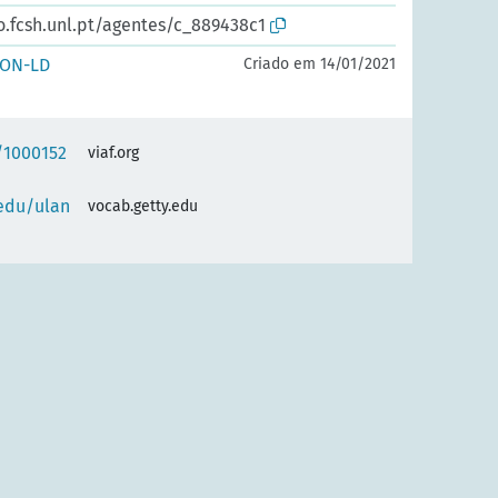
o.fcsh.unl.pt/agentes/c_889438c1
SON-LD
Criado em 14/01/2021
f/1000152
viaf.org
.edu/ulan
vocab.getty.edu