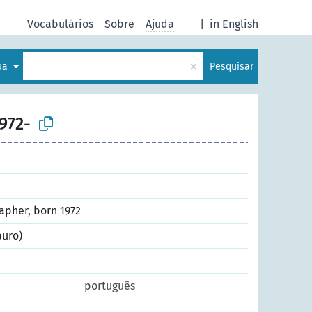
Vocabulários
Sobre
Ajuda
|
in English
×
gua
Pesquisar
972-
apher, born 1972
auro)
português