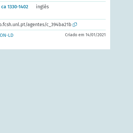
 ca 1330-1402
inglês
o.fcsh.unl.pt/agentes/c_394ba21b
SON-LD
Criado em 14/01/2021