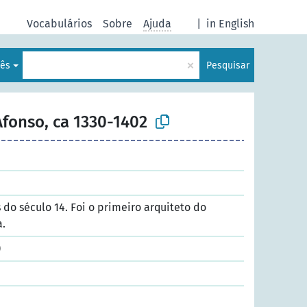
Vocabulários
Sobre
Ajuda
|
in English
×
uês
Pesquisar
fonso, ca 1330-1402
 do século 14. Foi o primeiro arquiteto do
a.
)