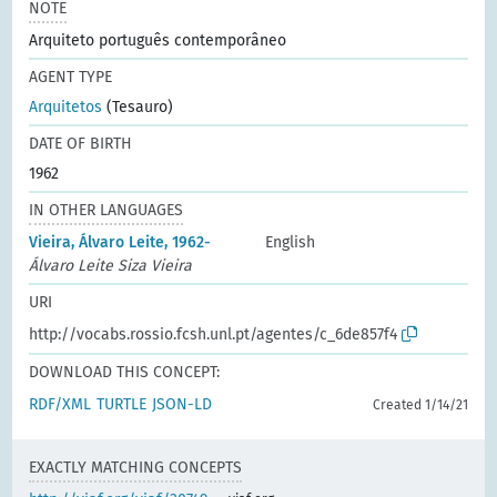
NOTE
Arquiteto português contemporâneo
AGENT TYPE
Arquitetos
(Tesauro)
DATE OF BIRTH
1962
IN OTHER LANGUAGES
Vieira, Álvaro Leite, 1962-
English
Álvaro Leite Siza Vieira
URI
http://vocabs.rossio.fcsh.unl.pt/agentes/c_6de857f4
DOWNLOAD THIS CONCEPT:
RDF/XML
TURTLE
JSON-LD
Created 1/14/21
EXACTLY MATCHING CONCEPTS